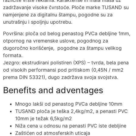
različite vrste reklama. Karakteriše ih mala masa uz
zadržavanje visoke čvrstoće. Ploče marke TUSAND su
namjenjene za digitalnu štampu, pogodne su za
unutrašnju i spoljnju upotrebu.
Površina: ploča od belog penastog PVCa debljine 1mm,
otpornog na vremenske uslove, pogodnog za
dugoročno korišćenje, pogodne za štampu velikog
formata.
Jezgro: ekstrudirani polistiren (XPS) – tvrda, bela pena
od visokih performansi pod pritiskom (0,45N / mm2
prema DIN 53321), dugo zadržava svoja svojstva.
Benefits and adventages
Mnogo lakši od penastog PVCa debljine 10mm
TUSAND ploča je teška 2,4kg/m2, a penasti PVC
10mm je težak 6,5kg/m2
Niža cena u odnosu na penasti PVC iste debljine
Zaštićen od atmosferskih uticaja