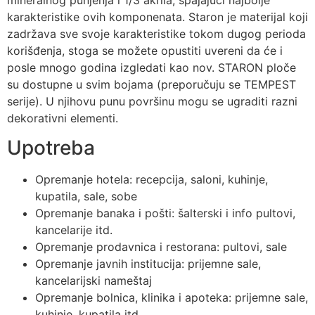
mineralnog punjenja i 1/3 akrila, spajajući najbolje
karakteristike ovih komponenata. Staron je materijal koji
zadržava sve svoje karakteristike tokom dugog perioda
korišđenja, stoga se možete opustiti uvereni da će i
posle mnogo godina izgledati kao nov. STARON ploče
su dostupne u svim bojama (preporučuju se TEMPEST
serije). U njihovu punu površinu mogu se ugraditi razni
dekorativni elementi.
Upotreba
Opremanje hotela: recepcija, saloni, kuhinje,
kupatila, sale, sobe
Opremanje banaka i pošti: šalterski i info pultovi,
kancelarije itd.
Opremanje prodavnica i restorana: pultovi, sale
Opremanje javnih institucija: prijemne sale,
kancelarijski nameštaj
Opremanje bolnica, klinika i apoteka: prijemne sale,
kuhinje, kupatila itd.