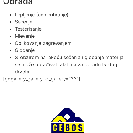
Obrada
Lepljenje (cementiranje)
Sečenje
Testerisanje
Mlevenje
Oblikovanje zagrevanjem
Glodanje
S’ obzirom na lakoću sečenja i glodanja materijal
se može obrađivati alatima za obradu tvrdog
drveta
[gdgallery_gallery id_gallery=”23”]