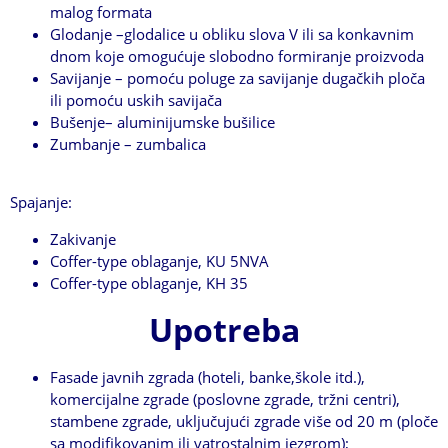
malog formata
Glodanje –glodalice u obliku slova V ili sa konkavnim
dnom koje omogućuje slobodno formiranje proizvoda
Savijanje – pomoću poluge za savijanje dugačkih ploča
ili pomoću uskih savijača
Bušenje– aluminijumske bušilice
Zumbanje – zumbalica
Spajanje:
Zakivanje
Coffer-type oblaganje, KU 5NVA
Coffer-type oblaganje, KH 35
Upotreba
Fasade javnih zgrada (hoteli, banke,škole itd.),
komercijalne zgrade (poslovne zgrade, tržni centri),
stambene zgrade, uključujući zgrade više od 20 m (ploče
sa modifikovanim ili vatrostalnim jezgrom);