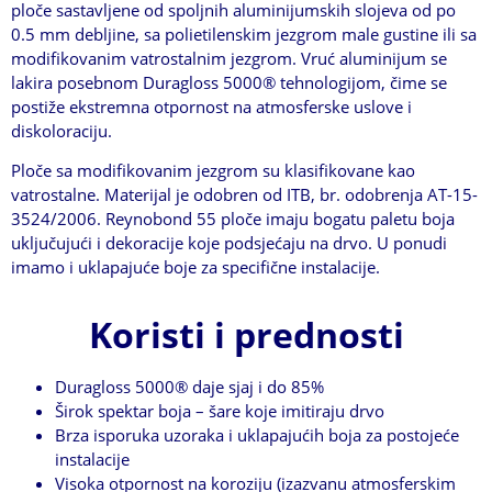
ploče sastavljene od spoljnih aluminijumskih slojeva od po
0.5 mm debljine, sa polietilenskim jezgrom male gustine ili sa
modifikovanim vatrostalnim jezgrom. Vruć aluminijum se
lakira posebnom Duragloss 5000® tehnologijom, čime se
postiže ekstremna otpornost na atmosferske uslove i
diskoloraciju.
Ploče sa modifikovanim jezgrom su klasifikovane kao
vatrostalne. Materijal je odobren od ITB, br. odobrenja AT-15-
3524/2006. Reynobond 55 ploče imaju bogatu paletu boja
uključujući i dekoracije koje podsjećaju na drvo. U ponudi
imamo i uklapajuće boje za specifične instalacije.
Koristi i prednosti
Duragloss 5000® daje sjaj i do 85%
Širok spektar boja – šare koje imitiraju drvo
Brza isporuka uzoraka i uklapajućih boja za postojeće
instalacije
Visoka otpornost na koroziju (izazvanu atmosferskim